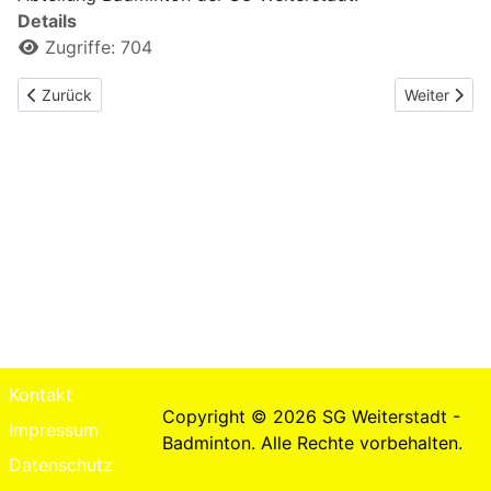
Details
Zugriffe: 704
Vorheriger Beitrag: Weihnachtsfeier 2024
Nächster Be
Zurück
Weiter
Kontakt
Copyright © 2026 SG Weiterstadt -
Impressum
Badminton. Alle Rechte vorbehalten.
Datenschutz