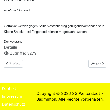
vielleicht hält ja auch
eine/r ne 'Büttered'.
Getränke werden gegen Selbstkostenbeitrag genügend vorhanden sein.
Kleine Snacks und Fingerfood können mitgebracht werden.
Der Vorstand
Details
Zugriffe: 3279
Vorheriger Beitrag: Länderspiel
Nächster Bei
Zurück
Weiter
Kontakt
Copyright © 2026 SG Weiterstadt -
Impressum
Badminton. Alle Rechte vorbehalten.
Datenschutz